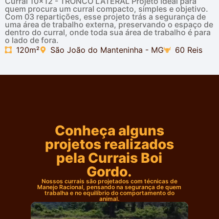
Curral 10x12 - TRONCO LATERAL Projeto ideal para
quem procura um curral compacto, simples e objetivo.
Com 03 repartições, esse projeto trás a segurança de
uma área de trabalho externa, preservando o espaço de
dentro do curral, onde toda sua área de trabalho é para
o lado de fora.
120m²
São João do Manteninha - MG
60 Reis
Conheça alguns
projetos realizados
pela Currais Boi
Gordo.
Nossos currais são projetados com técnicas de
Manejo Racional, pensando na segurança de quem
trabalha e no equilíbrio do comportamento do
animal.