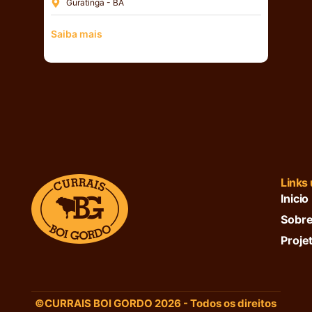
Guratinga - BA
Saiba mais
Links 
Inicio
Sobre
Proje
©CURRAIS BOI GORDO 2026 - Todos os direitos