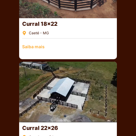
Curral 18×22
Caeté - MG
Saiba mais
Curral 22×26