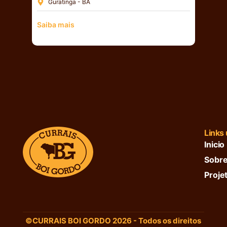
Guratinga - BA
Saiba mais
Links 
Inicio
Sobre
Proje
©CURRAIS BOI GORDO 2026 - Todos os direitos