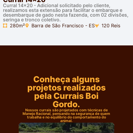
Curral 14x20 - Adicional solicitado pelo cliente,
realizamos esta extensão para facilitar o embarque e
desembarque de gado nesta fazenda, com 02 divisões,
seringa e tronco coletivo.
280m²
Barra de São Francisco - ES
120 Reis
Conheça alguns
projetos realizados
pela Currais Boi
Gordo.
Nossos currais são projetados com técnicas de
Manejo Racional, pensando na segurança de quem
trabalha e no equilíbrio do comportamento do
animal.