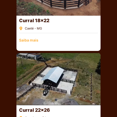
Curral 18×22
Caeté - MG
Saiba mais
Curral 22×26