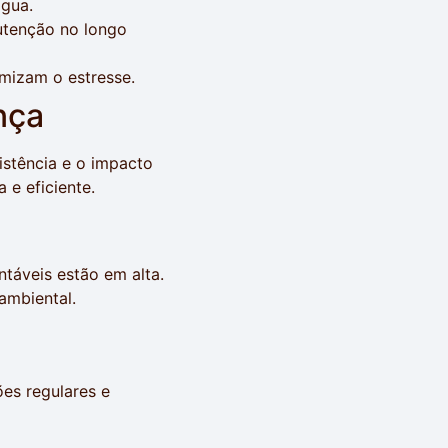
água.
utenção no longo
mizam o estresse.
nça
istência e o impacto
 e eficiente.
táveis estão em alta.
ambiental.
ões regulares e