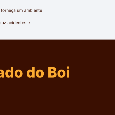
e forneça um ambiente
uz acidentes e
do do Boi